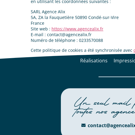
en utilisant les coordonnées suivantes :
SARL Agence Alix
5A, ZA la Fauquetière 50890 Condé-sur-Vire
France
Site web :
https://www.agencealix.fr
E-mail :
contact@
agencealix.fr
Numéro de téléphone : 0233570088
Cette politique de cookies a été synchronisée avec
Réalisations
Impressi
Un seul mail 
toutes nos agenc
contact@agencealix