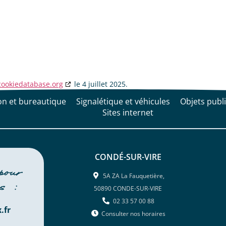
cookiedatabase.org
le 4 juillet 2025.
on et bureautique
Signalétique et véhicules
Objets publi
Sites internet
CONDÉ-SUR-VIRE
pour
5A ZA La Fauquetière,
es :
50890 CONDE-SUR-VIRE
02 33 57 00 88
.fr
Consulter nos horaires