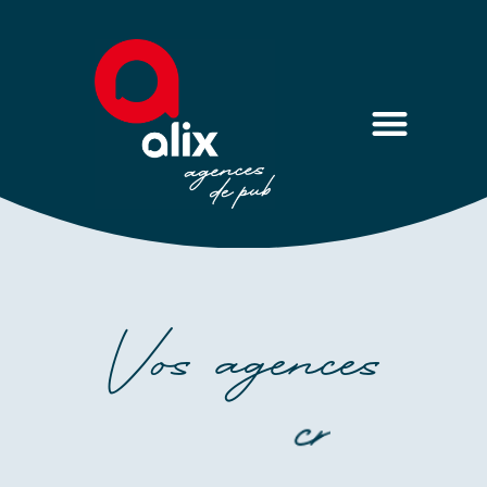
Vos agences
c
r
é
a
t
i
v
e
s