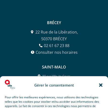
BRÉCEY
22 Rue de la Libération,
50370 BRÉCEY
02 61 67 23 88
Consulter nos horaires
SAINT-MALO
50 rue Ville-ès-Cours,
35400 SAINT-MALO
Gérer le consentement
02 99 81 26 42
Consulter nos horaires
Pour offrir les meilleures expériences, nous utilisons des technologies
telles que les cookies pour stocker et/ou accéder aux informations des
appareils. Le fait de consentir à ces technologies nous permettra de