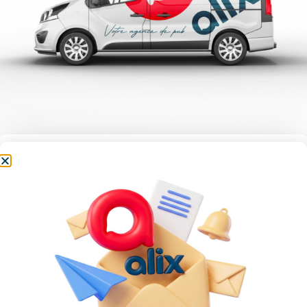
Décor véhicule
Le marquage sur véhicule (voiture, fourgonnette,
utilitaire, camion,…) est l’un des meilleurs moyens
pour augmenter significativement la visibilité de
vote entreprise et ainsi attirer de nouveaux clients.
Il permet une communication partout où vous
allez, en habillant votre véhicule d’un décor simple
ou plus élaboré comme un covering.