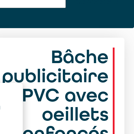
Page précédente
Bâche
publicitaire
en PVC avec
a
oeillets
renfoncés