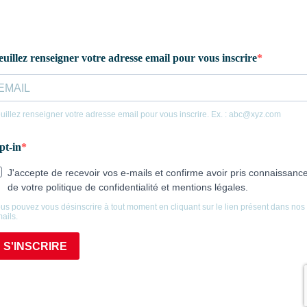
M
n
c
ti
o
e
r
of
s
es
p
g
po
B
ré
le
Ca