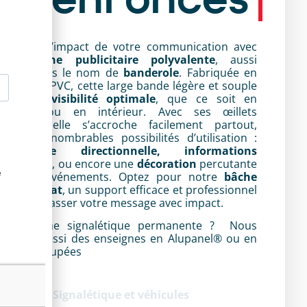
aximisez l’impact de votre communication avec
otre
bâche publicitaire polyvalente
, aussi
onnue sous le nom de
banderole
. Fabriquée en
ssu ou en PVC, cette large bande légère et souple
ffre une
visibilité optimale
, que ce soit en
xtérieur ou en intérieur. Avec ses œillets
enforcés, elle s’accroche facilement partout,
frant d’innombrables possibilités d’utilisation :
ignalétique directionnelle, informations
sentielles
, ou encore une
décoration
percutante
our vos événements. Optez pour notre
bâche
rand format
, un support efficace et professionnel
ur faire passer votre message avec impact.
esoin d’une signalétique permanente ? Nous
alisons aussi des enseignes en Alupanel® ou en
ttres découpées
tégorie :
Signalétique et véhicules