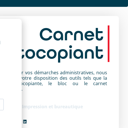
Carnet
a
autocopiant
ur faciliter vos démarches administratives, nous
ttons à votre disposition des outils tels que la
iasse autocopiante, le bloc ou le carnet
tocopiant.
tégorie :
Impression et bureautique