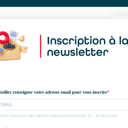
Inscription à l
newsletter
Po
me
l
au
Ca