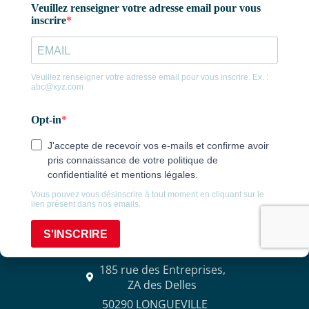
contact@agencealix.fr
CONDÉ-SUR-VIRE
5A ZA La Fauquetière,
50890 CONDE-SUR-VIRE
02 33 57 00 88
Consulter nos horaires
LONGUEVILLE
185 rue des Entreprises,
ZA des Delles
50290 LONGUEVILLE