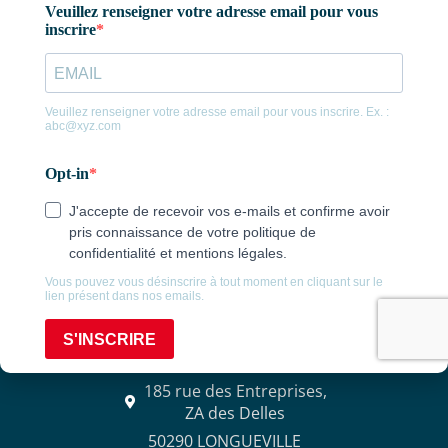
contact@agencealix.fr
CONDÉ-SUR-VIRE
5A ZA La Fauquetière,
50890 CONDE-SUR-VIRE
02 33 57 00 88
Consulter nos horaires
LONGUEVILLE
185 rue des Entreprises,
ZA des Delles
50290 LONGUEVILLE