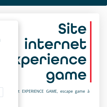
Site
a
internet
Experience
game
ite internet EXPERIENCE GAME, escape game à
int-Lô
ir le site