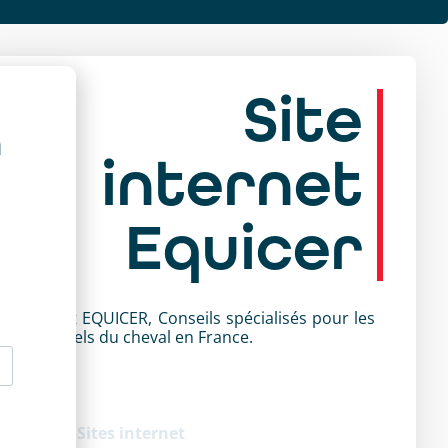
Site
a
internet
Equicer
te internet EQUICER, Conseils spécialisés pour les
ofessionnels du cheval en France.
ir le site
tégorie :
Sites internet