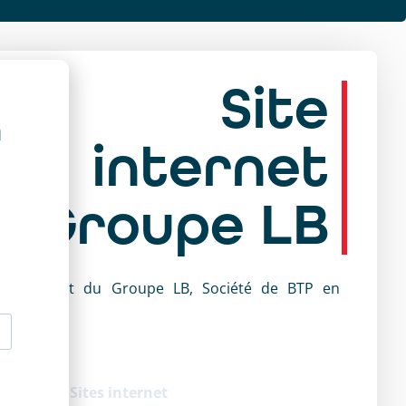
Site
a
internet
Groupe LB
ite internet du Groupe LB, Société de BTP en
ormandie
ir le site
tégorie :
Sites internet