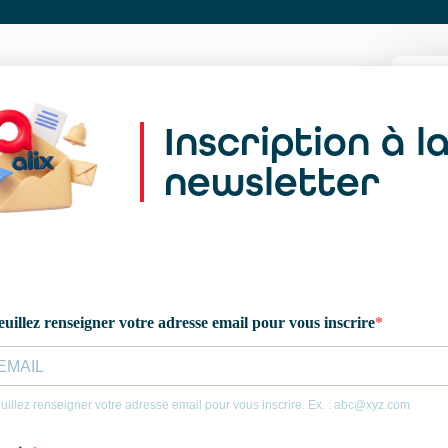
Inscription à l
newsletter
Pe
lo
s
d’
po
fa
ou
Ca